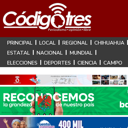
Hoy es: 8 de Agosto de 2026
PRINCIPAL
LOCAL
REGIONAL
CHIHUAHUA
ESTATAL
NACIONAL
MUNDIAL
ELECCIONES
DEPORTES
CIENCIA
CAMPO