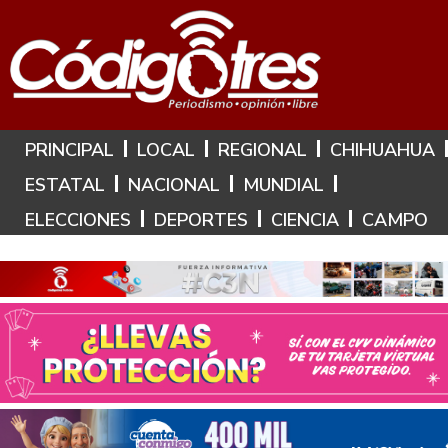
Hoy es: 6 de Agosto de 2026
PRINCIPAL
LOCAL
REGIONAL
CHIHUAHUA
ESTATAL
NACIONAL
MUNDIAL
ELECCIONES
DEPORTES
CIENCIA
CAMPO