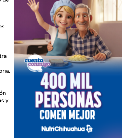
DE PAGO
es
tra
ria.
ión
as y