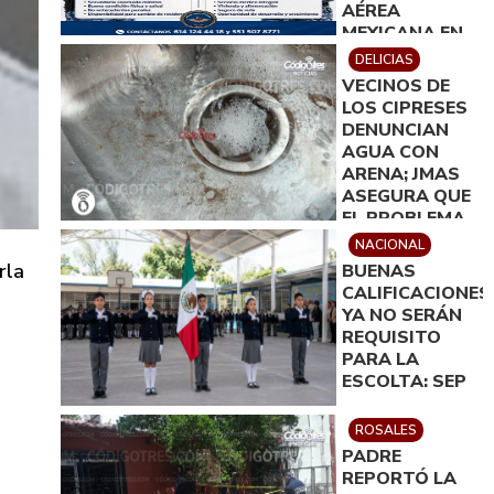
AÉREA
MEXICANA EN
DELICIAS
DELICIAS
VECINOS DE
LOS CIPRESES
DENUNCIAN
AGUA CON
ARENA; JMAS
ASEGURA QUE
EL PROBLEMA
QUEDARÁ
NACIONAL
RESUELTO EN
rla
BUENAS
MENOS DE 24
CALIFICACIONES
HORAS
YA NO SERÁN
REQUISITO
PARA LA
ESCOLTA: SEP
ROSALES
PADRE
REPORTÓ LA