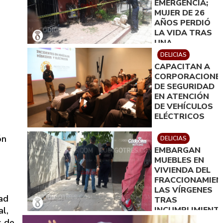
EMERGENCIA;
MUJER DE 26
AÑOS PERDIÓ
LA VIDA TRAS
UNA
PRESUNTA
DELICIAS
INTOXICACIÓN.
CAPACITAN A
CORPORACIONE
DE SEGURIDAD
EN ATENCIÓN
DE VEHÍCULOS
ELÉCTRICOS
ón
DELICIAS
EMBARGAN
MUEBLES EN
VIVIENDA DEL
FRACCIONAMIE
LAS VÍRGENES
dad
TRAS
al,
INCUMPLIMIENT
DE ACUERDO
s de