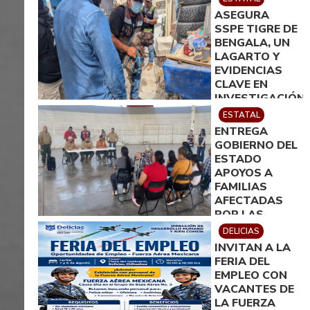
ASEGURA
SSPE TIGRE DE
BENGALA, UN
LAGARTO Y
EVIDENCIAS
CLAVE EN
INVESTIGACIÓN
POR
ESTATAL
HOMICIDIO EN
ENTREGA
CIUDAD
GOBIERNO DEL
JUÁREZ; EN
ESTADO
CATEO
APOYOS A
INSTRUIDO
FAMILIAS
POR GILBERTO
AFECTADAS
LOYA
POR LAS
LLUVIAS EN
DELICIAS
JIMÉNEZ
INVITAN A LA
FERIA DEL
EMPLEO CON
VACANTES DE
LA FUERZA