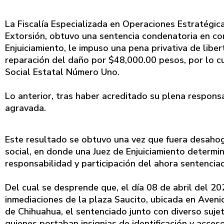
La Fiscalía Especializada en Operaciones Estratégica
Extorsión, obtuvo una sentencia condenatoria en cont
Enjuiciamiento, le impuso una pena privativa de libe
reparación del daño por $48,000.00 pesos, por lo c
Social Estatal Número Uno.
Lo anterior, tras haber acreditado su plena responsa
agravada.
Este resultado se obtuvo una vez que fuera desahog
social, en donde una Juez de Enjuiciamiento determ
responsabilidad y participación del ahora sentenciad
Del cual se desprende que, el día 08 de abril del 2
inmediaciones de la plaza Saucito, ubicada en Avenid
de Chihuahua, el sentenciado junto con diverso sujet
quienes portaban insignias de identificación y acceso