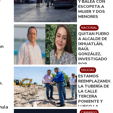
e
Y BALEA CON
ESCOPETA A
MUJER Y DOS
MENORES
NACIONAL
QUITAN FUERO
A ALCALDE DE
IXHUATLÁN,
on
RAÚL
GONZÁLEZ,
INVESTIGADO
POR
ASESINATO DE
DELICIAS
LA
ESTAMOS
PERIODISTA
REEMPLAZANDO
s,
ROXANA
LA TUBERÍA DE
GUZMÁN
LA CALLE
TERCERA
PONIENTE Y
LUEGO LA
mula
PAVIMENTAREMO
CAMARGO