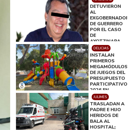
CARPETAS EN
DETUVIERON
EL PRIMER
AL
SEMESTRE:
EXGOBERNADOR
FICOSEC
DE GUERRERO
POR EL CASO
DE
AYOTZINAPA
DELICIAS
INSTALAN
PRIMEROS
MEGAMÓDULOS
DE JUEGOS DEL
PRESUPUESTO
PARTICIPATIVO
2026 EN
DELICIAS
JULIMES
TRASLADAN A
PADRE E HIJO
HERIDOS DE
BALA AL
HOSPITAL;