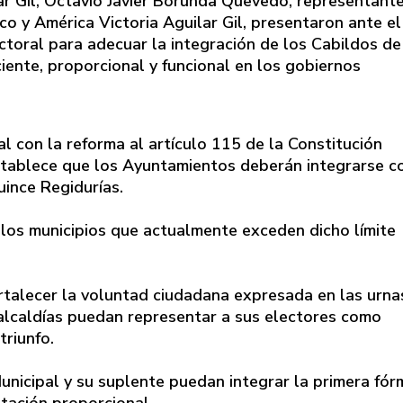
lar Gil, Octavio Javier Borunda Quevedo, representant
o y América Victoria Aguilar Gil, presentaron ante el
ctoral para adecuar la integración de los Cabildos de
ente, proporcional y funcional en los gobiernos
l con la reforma al artículo 115 de la Constitución
establece que los Ayuntamientos deberán integrarse c
uince Regidurías.
llos municipios que actualmente exceden dicho límite
ortalecer la voluntad ciudadana expresada en las urna
alcaldías puedan representar a sus electores como
triunfo.
unicipal y su suplente puedan integrar la primera fór
ntación proporcional.