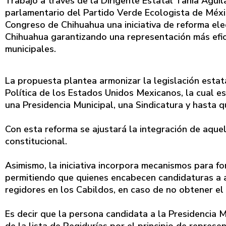
Trabajo a través de la Dirigente Estatal Tania Agui
parlamentario del Partido Verde Ecologista de Méxic
Congreso de Chihuahua una iniciativa de reforma ele
Chihuahua garantizando una representación más efici
municipales.
La propuesta plantea armonizar la legislación estata
Política de los Estados Unidos Mexicanos, la cual 
una Presidencia Municipal, una Sindicatura y hasta q
Con esta reforma se ajustará la integración de aque
constitucional.
Asimismo, la iniciativa incorpora mecanismos para f
permitiendo que quienes encabecen candidaturas a 
regidores en los Cabildos, en caso de no obtener el 
Es decir que la persona candidata a la Presidencia M
de la lista de Regidurías por el principio de represe