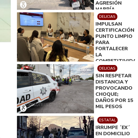
AGRESIÓN
HABRÍA
OCURRIDO
DELICIAS
TRAS
IMPULSAN
DISPUTA POR
CERTIFICACIÓN
TERRENOS EN
PUNTO LIMPIO
JULIMES
PARA
FORTALECER
LA
COMPETITIVIDA
TURÍSTICA EN
DELICIAS
DELICIAS
SIN RESPETAR
DISTANCIA Y
PROVOCANDO
CHOQUE;
DAÑOS POR 15
MIL PESOS
ESTATAL
IRRUMPE ´EX´
EN DOMICILIO