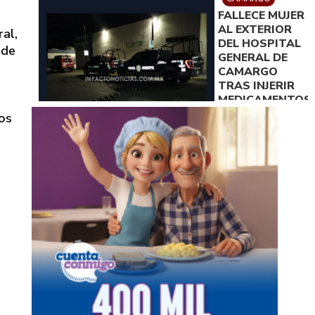
JESÚS
FALLECE MUJER
VALENCIANO
AL EXTERIOR
al,
DEL HOSPITAL
 de
GENERAL DE
CAMARGO
TRAS INJERIR
MEDICAMENTOS;
SU HIJO LA
os
ENCONTRÓ