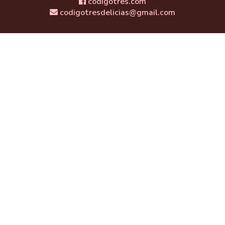
codigotres.com
codigotresdelicias@gmail.com