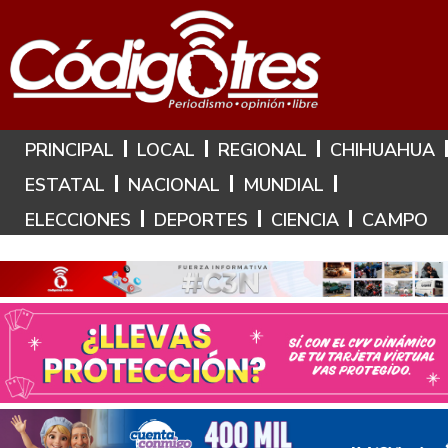
Hoy es: 6 de Agosto de 2026
PRINCIPAL
LOCAL
REGIONAL
CHIHUAHUA
ESTATAL
NACIONAL
MUNDIAL
ELECCIONES
DEPORTES
CIENCIA
CAMPO