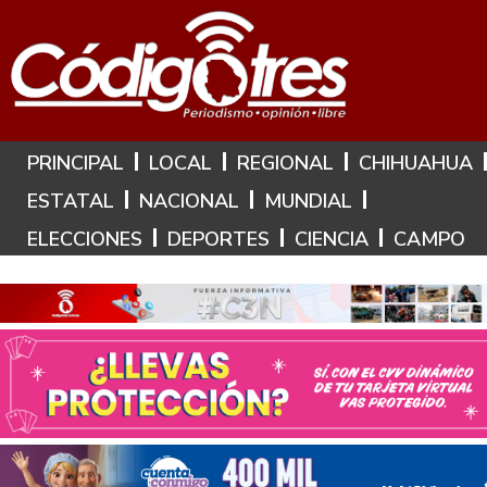
Hoy es: 6 de Agosto de 2026
PRINCIPAL
LOCAL
REGIONAL
CHIHUAHUA
ESTATAL
NACIONAL
MUNDIAL
ELECCIONES
DEPORTES
CIENCIA
CAMPO