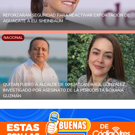
REFORZARÁN SEGURIDAD PARA REACTIVAR EXPORTACIÓN DE
AGUACATE A EU: SHEINBAUM
NACIONAL
QUITAN FUERO A ALCALDE DE IXHUATLÁN, RAÚL GONZÁLEZ,
INVESTIGADO POR ASESINATO DE LA PERIODISTA ROXANA
GUZMÁN