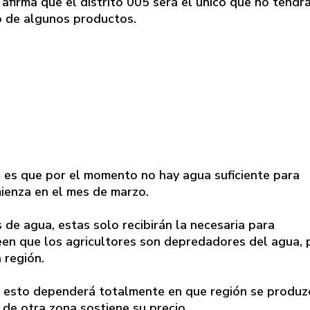
firma que el distrito 005 será el único que no tendr
io de algunos productos.
to es que por el momento no hay agua suficiente para
mienza en el mes de marzo.
 de agua, estas solo recibirán la necesaria para
reen que los agricultores son depredadores del agua, 
 región.
 esto dependerá totalmente en que región se produz
 de otra zona sostiene su precio.