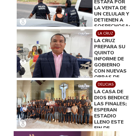
ESTAFA POR
LA VENTA DE
UN CELULAR Y
DETIENEN A
SOSPECHOSA;
SE GENERÓ
LA CRUZ
FUERTE
LA CRUZ
MOVILIZACIÓN
PREPARA SU
QUINTO
INFORME DE
GOBIERNO
CON NUEVAS
OBRAS DE
INFRAESTRUCT
DELICIAS
LA CASA DE
DIOS BENDICE
LAS FINALES;
ESPERAN
ESTADIO
LLENO ESTE
FIN DE
SEMANA