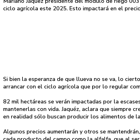
Mariano Jáquez presidente del módulo de riego 003 a
ciclo agrícola este 2025. Esto impactará en el prec
Si bien la esperanza de que llueva no se va, lo cier
arrancar con el ciclo agrícola que por lo regular co
82 mil hectáreas se verán impactadas por la escases
mantenerlas con vida. Jaquéz, aclara que siempre c
en realidad sólo buscan producir los alimentos de la
Algunos precios aumentarán y otros se mantendrán,
cada producto del campo como la alfalfa, que al ser