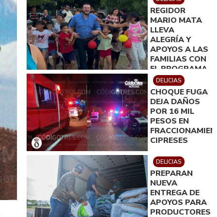
REGIDOR
MARIO MATA
LLEVA
ALEGRÍA Y
APOYOS A LAS
FAMILIAS CON
EL PROGRAMA
´REGIDOR EN
DELICIAS
TU COLONIA´
CHOQUE FUGA
DEJA DAÑOS
POR 16 MIL
PESOS EN
FRACCIONAMIE
CIPRESES
DELICIAS
PREPARAN
NUEVA
ENTREGA DE
APOYOS PARA
PRODUCTORES