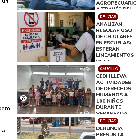
á un
AGROPECUARIO
A TRAVÉS DEL
IDEA
DELICIAS
ANALIZAN
REGULAR USO
DE CELULARES
EN ESCUELAS;
ESPERAN
LINEAMIENTOS
DE LA
SECRETARÍA
SAUCILLO
DE EDUCACIÓN
CEDH LLEVA
ACTIVIDADES
DE DERECHOS
HUMANOS A
100 NIÑOS
DURANTE
pero
VERANEADA
EN SAUCILLO
DELICIAS
DENUNCIA
ca
PRESUNTA