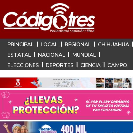
Hoy es: 6 de Agosto de 2026
PRINCIPAL
LOCAL
REGIONAL
CHIHUAHUA
ESTATAL
NACIONAL
MUNDIAL
ELECCIONES
DEPORTES
CIENCIA
CAMPO