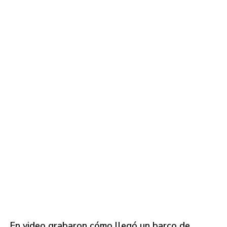
En video grabaron cómo llegó un barco de