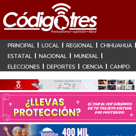
Hoy es: 6 de Agosto de 2026
PRINCIPAL
LOCAL
REGIONAL
CHIHUAHUA
ESTATAL
NACIONAL
MUNDIAL
ELECCIONES
DEPORTES
CIENCIA
CAMPO