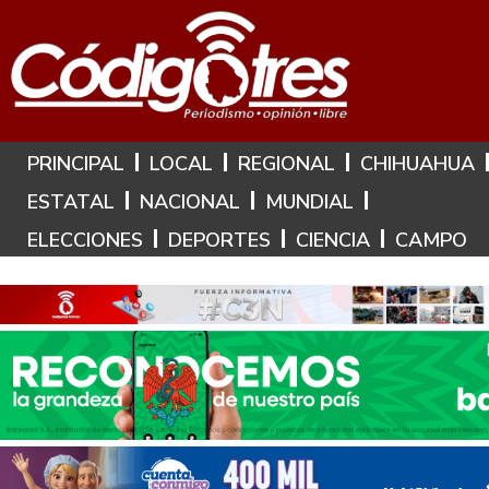
Hoy es: 8 de Agosto de 2026
PRINCIPAL
LOCAL
REGIONAL
CHIHUAHUA
ESTATAL
NACIONAL
MUNDIAL
ELECCIONES
DEPORTES
CIENCIA
CAMPO