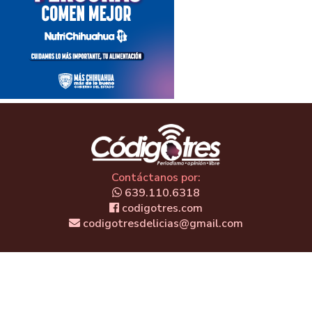
Contáctanos por:
639.110.6318
codigotres.com
codigotresdelicias@gmail.com