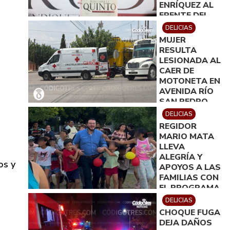
ENRÍQUEZ AL
FRENTE DEL
DIF MUNICIPAL
DELICIAS
MUJER
RESULTA
LESIONADA AL
CAER DE
MOTONETA EN
AVENIDA RÍO
SAN PEDRO
SUR
DELICIAS
REGIDOR
MARIO MATA
LLEVA
ALEGRÍA Y
os y
APOYOS A LAS
FAMILIAS CON
EL PROGRAMA
´REGIDOR EN
DELICIAS
TU COLONIA´
CHOQUE FUGA
DEJA DAÑOS