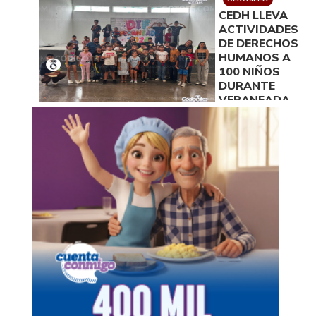
DE EDUCACIÓN
CEDH LLEVA
ACTIVIDADES
DE DERECHOS
HUMANOS A
100 NIÑOS
DURANTE
VERANEADA
EN SAUCILLO