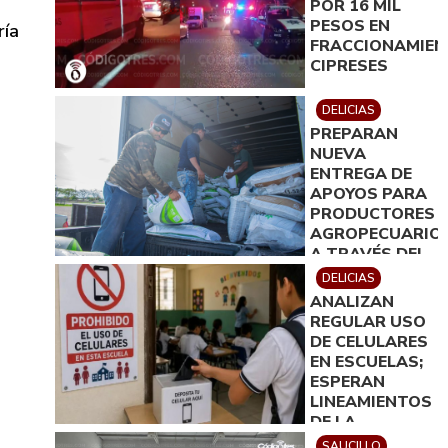
POR 16 MIL
PESOS EN
ría
FRACCIONAMIE
CIPRESES
DELICIAS
PREPARAN
NUEVA
ENTREGA DE
APOYOS PARA
PRODUCTORES
AGROPECUARIO
A TRAVÉS DEL
IDEA
DELICIAS
ANALIZAN
REGULAR USO
DE CELULARES
EN ESCUELAS;
ESPERAN
LINEAMIENTOS
DE LA
SECRETARÍA
SAUCILLO