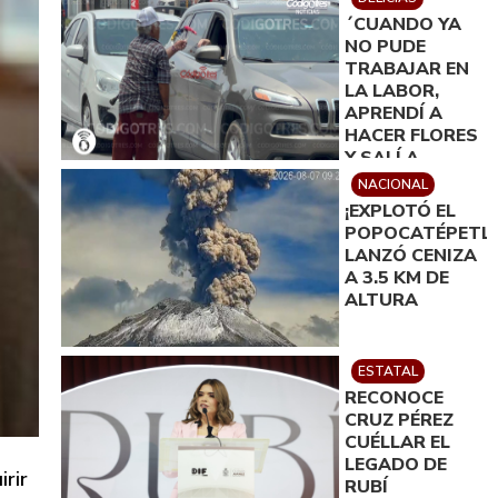
´CUANDO YA
NO PUDE
TRABAJAR EN
LA LABOR,
APRENDÍ A
HACER FLORES
Y SALÍ A
VENDERLAS´:
NACIONAL
MARTÍN
¡EXPLOTÓ EL
ALONSO
POPOCATÉPETL!
SERNA
LANZÓ CENIZA
A 3.5 KM DE
ALTURA
ESTATAL
RECONOCE
CRUZ PÉREZ
CUÉLLAR EL
LEGADO DE
rir
RUBÍ