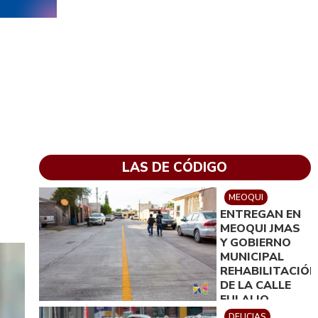
LAS DE CÓDIGO
MEOQUI
ENTREGAN EN
MEOQUI JMAS
Y GOBIERNO
MUNICIPAL
REHABILITACIÓN
DE LA CALLE
EULALIO
GÓMEZ
DELICIAS