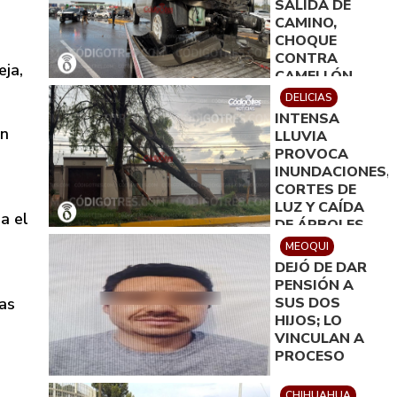
SALIDA DE
CAMINO,
CHOQUE
CONTRA
eja,
CAMELLÓN,
DERRIBO DE
DELICIAS
DOS
INTENSA
ARBOTANTES
en
LLUVIA
Y DAÑOS DE
PROVOCA
100 MIL PESOS
INUNDACIONES,
CORTES DE
LUZ Y CAÍDA
a el
DE ÁRBOLES
EN DELICIAS
MEOQUI
DEJÓ DE DAR
PENSIÓN A
SUS DOS
as
HIJOS; LO
VINCULAN A
PROCESO
CHIHUAHUA