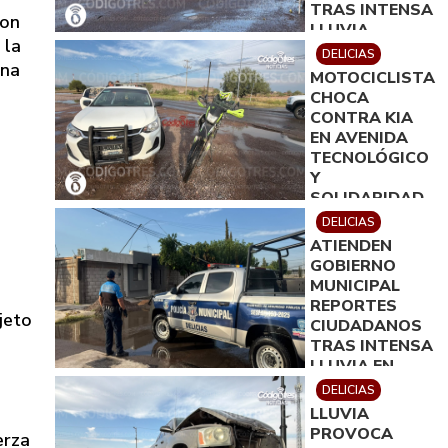
TRAS INTENSA
ron
LLUVIA
 la
DELICIAS
una
MOTOCICLISTA
CHOCA
CONTRA KIA
EN AVENIDA
TECNOLÓGICO
Y
SOLIDARIDAD
DELICIAS
ATIENDEN
GOBIERNO
MUNICIPAL
REPORTES
jeto
CIUDADANOS
TRAS INTENSA
LLUVIA EN
DELICIAS
DELICIAS
LLUVIA
PROVOCA
erza