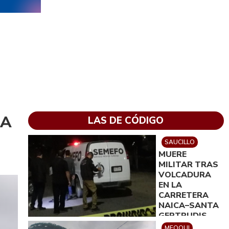
RA
LAS DE CÓDIGO
SAUCILLO
MUERE
MILITAR TRAS
VOLCADURA
EN LA
CARRETERA
NAICA–SANTA
GERTRUDIS
MEOQUI