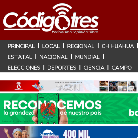
Hoy es: 9 de Agosto de 2026
PRINCIPAL
LOCAL
REGIONAL
CHIHUAHUA
ESTATAL
NACIONAL
MUNDIAL
ELECCIONES
DEPORTES
CIENCIA
CAMPO