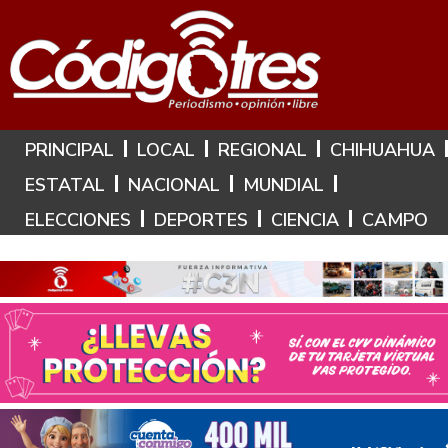
Hoy es: 6 de Agosto de 2026
PRINCIPAL
LOCAL
REGIONAL
CHIHUAHUA
ESTATAL
NACIONAL
MUNDIAL
ELECCIONES
DEPORTES
CIENCIA
CAMPO