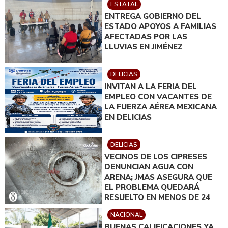
ESTATAL
INSTRUIDO POR GILBERTO
ENTREGA GOBIERNO DEL
LOYA
ESTADO APOYOS A FAMILIAS
AFECTADAS POR LAS
LLUVIAS EN JIMÉNEZ
DELICIAS
INVITAN A LA FERIA DEL
EMPLEO CON VACANTES DE
LA FUERZA AÉREA MEXICANA
EN DELICIAS
DELICIAS
VECINOS DE LOS CIPRESES
DENUNCIAN AGUA CON
ARENA; JMAS ASEGURA QUE
EL PROBLEMA QUEDARÁ
RESUELTO EN MENOS DE 24
HORAS
NACIONAL
BUENAS CALIFICACIONES YA