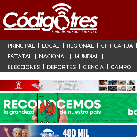
Hoy es: 10 de Agosto de 2026
PRINCIPAL
LOCAL
REGIONAL
CHIHUAHUA
ESTATAL
NACIONAL
MUNDIAL
ELECCIONES
DEPORTES
CIENCIA
CAMPO