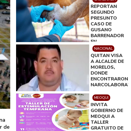
REPORTAN
SEGUNDO
PRESUNTO
CASO DE
GUSANO
BARRENADOR
EN
CHIHUAHUA
NACIONAL
QUITAN VISA
A ALCALDE DE
MORELOS,
DONDE
ENCONTRARON
NARCOLABORAT
MEOQUI
INVITA
GOBIERNO DE
MEOQUI A
ona
TALLER
r de
GRATUITO DE