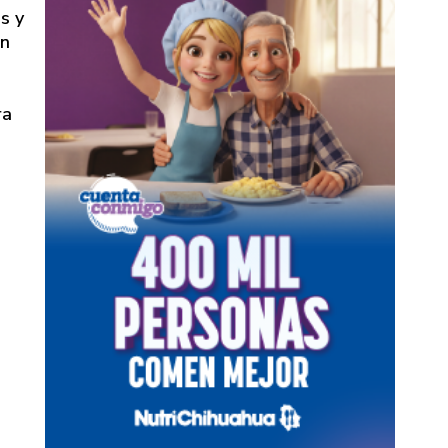
CARPETAS EN
s y
EL PRIMER
én
SEMESTRE:
FICOSEC
ra