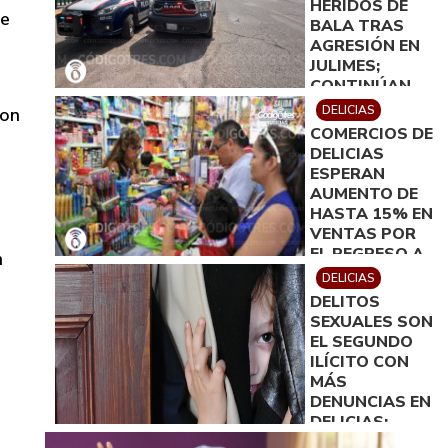
HERIDOS DE
se
BALA TRAS
AGRESIÓN EN
JULIMES;
CONTINÚAN
HOSPITALIZADO
DELICIAS
con
EN DELICIAS
COMERCIOS DE
DELICIAS
ESPERAN
AUMENTO DE
HASTA 15% EN
VENTAS POR
EL REGRESO A
n
CLASES
DELICIAS
DELITOS
SEXUALES SON
EL SEGUNDO
ILÍCITO CON
MÁS
DENUNCIAS EN
DELICIAS;
SUMAN 81