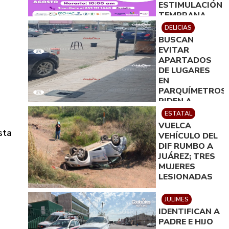
ESTIMULACIÓN
TEMPRANA
PARA MAMÁS
DELICIAS
CON BEBÉS
BUSCAN
EVITAR
APARTADOS
DE LUGARES
EN
PARQUÍMETROS;
PIDEN A
CIUDADANOS
ESTATAL
REPORTAR
VUELCA
ESTA
sta
VEHÍCULO DEL
PRÁCTICA
DIF RUMBO A
JUÁREZ; TRES
MUJERES
LESIONADAS
JULIMES
IDENTIFICAN A
PADRE E HIJO