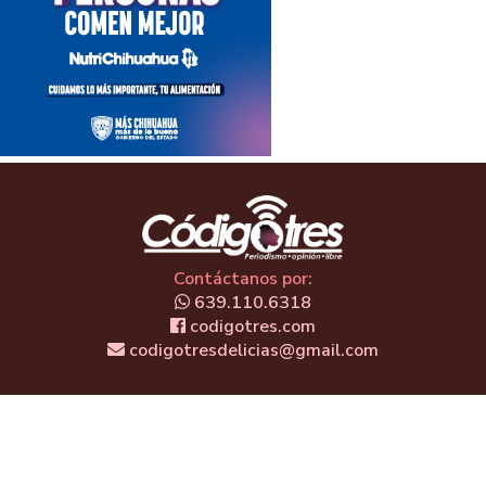
Contáctanos por:
639.110.6318
codigotres.com
codigotresdelicias@gmail.com