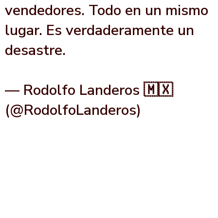
vendedores. Todo en un mismo
lugar. Es verdaderamente un
desastre.
@FOXDeportes
pic.twitter.com/oCwDNFtcfG
— Rodolfo Landeros 🇲🇽
(@RodolfoLanderos)
June 2,
2026