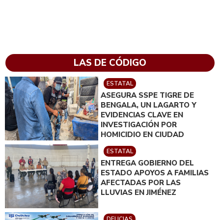
LAS DE CÓDIGO
ESTATAL
ASEGURA SSPE TIGRE DE
BENGALA, UN LAGARTO Y
EVIDENCIAS CLAVE EN
INVESTIGACIÓN POR
HOMICIDIO EN CIUDAD
JUÁREZ; EN CATEO
ESTATAL
INSTRUIDO POR GILBERTO
ENTREGA GOBIERNO DEL
LOYA
ESTADO APOYOS A FAMILIAS
AFECTADAS POR LAS
LLUVIAS EN JIMÉNEZ
DELICIAS