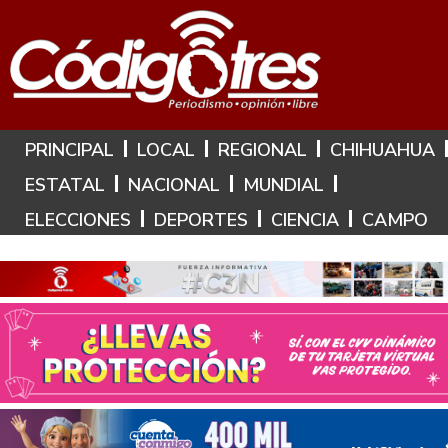
Hoy es: 6 de Agosto de 2026
PRINCIPAL
LOCAL
REGIONAL
CHIHUAHUA
ESTATAL
NACIONAL
MUNDIAL
ELECCIONES
DEPORTES
CIENCIA
CAMPO