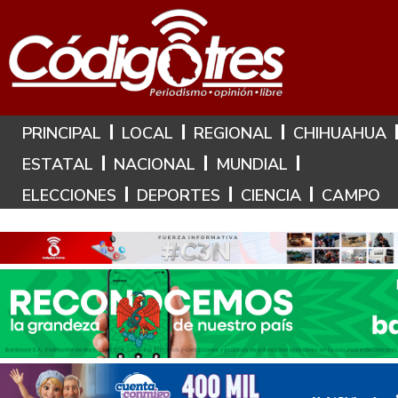
Hoy es: 9 de Agosto de 2026
PRINCIPAL
LOCAL
REGIONAL
CHIHUAHUA
ESTATAL
NACIONAL
MUNDIAL
ELECCIONES
DEPORTES
CIENCIA
CAMPO