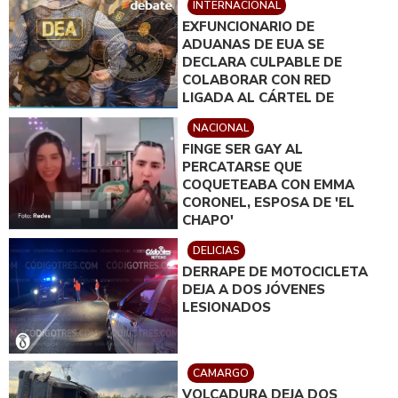
INTERNACIONAL
EXFUNCIONARIO DE
ADUANAS DE EUA SE
DECLARA CULPABLE DE
COLABORAR CON RED
LIGADA AL CÁRTEL DE
SINALOA
NACIONAL
FINGE SER GAY AL
PERCATARSE QUE
COQUETEABA CON EMMA
CORONEL, ESPOSA DE 'EL
CHAPO'
DELICIAS
DERRAPE DE MOTOCICLETA
DEJA A DOS JÓVENES
LESIONADOS
CAMARGO
VOLCADURA DEJA DOS