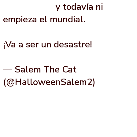
@AICM_mx
y todavía ni
empieza el mundial.
¡Va a ser un desastre!
pic.twitter.com/PHNgp6sbRK
— Salem The Cat
(@HalloweenSalem2)
June 3,
2026