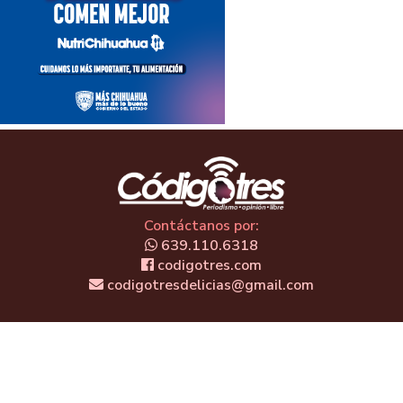
Contáctanos por:
639.110.6318
codigotres.com
codigotresdelicias@gmail.com