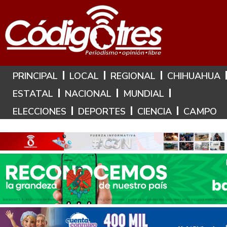
Hoy es: 9 de Agosto de 2026
PRINCIPAL
LOCAL
REGIONAL
CHIHUAHUA
ESTATAL
NACIONAL
MUNDIAL
ELECCIONES
DEPORTES
CIENCIA
CAMPO