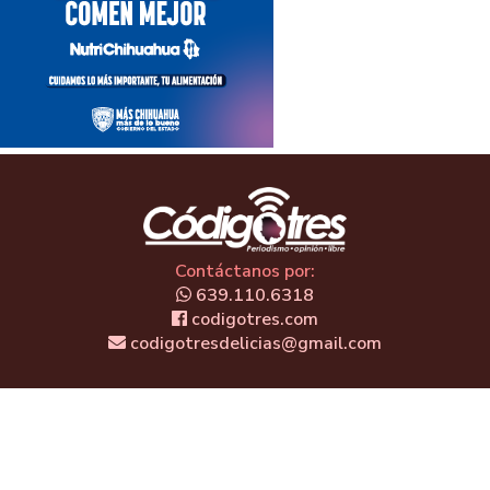
Contáctanos por:
639.110.6318
codigotres.com
codigotresdelicias@gmail.com