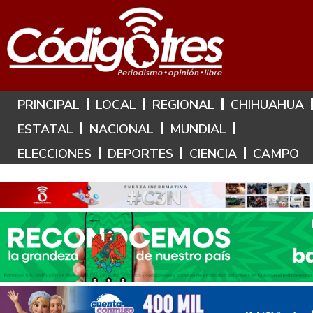
Hoy es: 9 de Agosto de 2026
PRINCIPAL
LOCAL
REGIONAL
CHIHUAHUA
ESTATAL
NACIONAL
MUNDIAL
ELECCIONES
DEPORTES
CIENCIA
CAMPO