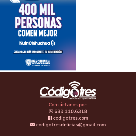
Contáctanos por:
639.110.6318
codigotres.com
codigotresdelicias@gmail.com