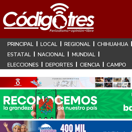
Hoy es: 8 de Agosto de 2026
PRINCIPAL
LOCAL
REGIONAL
CHIHUAHUA
ESTATAL
NACIONAL
MUNDIAL
ELECCIONES
DEPORTES
CIENCIA
CAMPO