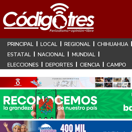
Hoy es: 10 de Agosto de 2026
PRINCIPAL
LOCAL
REGIONAL
CHIHUAHUA
ESTATAL
NACIONAL
MUNDIAL
ELECCIONES
DEPORTES
CIENCIA
CAMPO