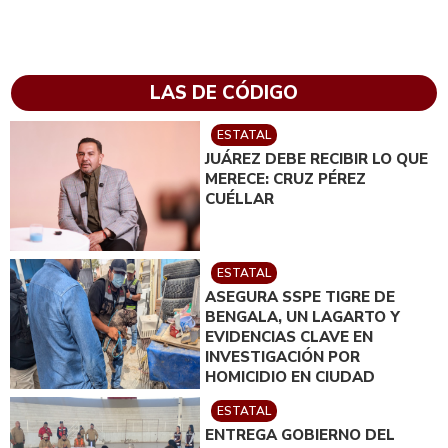
LAS DE CÓDIGO
ESTATAL
JUÁREZ DEBE RECIBIR LO QUE
MERECE: CRUZ PÉREZ
CUÉLLAR
ESTATAL
ASEGURA SSPE TIGRE DE
BENGALA, UN LAGARTO Y
EVIDENCIAS CLAVE EN
INVESTIGACIÓN POR
HOMICIDIO EN CIUDAD
JUÁREZ; EN CATEO
ESTATAL
INSTRUIDO POR GILBERTO
ENTREGA GOBIERNO DEL
LOYA