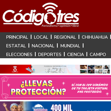
Hoy es: 6 de Agosto de 2026
PRINCIPAL
LOCAL
REGIONAL
CHIHUAHUA
ESTATAL
NACIONAL
MUNDIAL
ELECCIONES
DEPORTES
CIENCIA
CAMPO