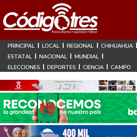
Hoy es: 9 de Agosto de 2026
PRINCIPAL
LOCAL
REGIONAL
CHIHUAHUA
ESTATAL
NACIONAL
MUNDIAL
ELECCIONES
DEPORTES
CIENCIA
CAMPO