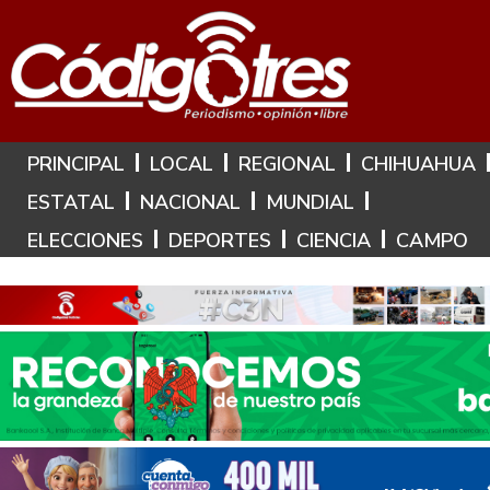
Hoy es: 9 de Agosto de 2026
PRINCIPAL
LOCAL
REGIONAL
CHIHUAHUA
ESTATAL
NACIONAL
MUNDIAL
ELECCIONES
DEPORTES
CIENCIA
CAMPO