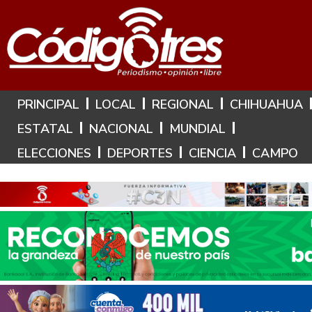
Hoy es: 9 de Agosto de 2026
PRINCIPAL
LOCAL
REGIONAL
CHIHUAHUA
ESTATAL
NACIONAL
MUNDIAL
ELECCIONES
DEPORTES
CIENCIA
CAMPO