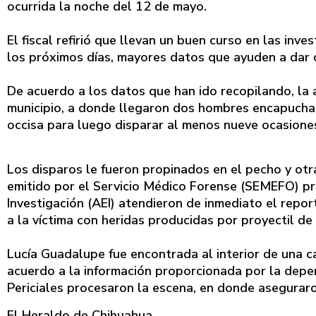
ocurrida la noche del 12 de mayo.
El fiscal refirió que llevan un buen curso en las inv
los próximos días, mayores datos que ayuden a dar 
De acuerdo a los datos que han ido recopilando, la a
municipio, a donde llegaron dos hombres encapuchad
occisa para luego disparar al menos nueve ocasiones
Los disparos le fueron propinados en el pecho y otra
emitido por el Servicio Médico Forense (SEMEFO) pr
Investigación (AEI) atendieron de inmediato el repor
a la víctima con heridas producidas por proyectil de
Lucía Guadalupe fue encontrada al interior de una c
acuerdo a la información proporcionada por la depen
Periciales procesaron la escena, en donde aseguraron
El Heraldo de Chihuahua