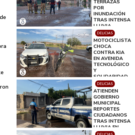
TERRAZAS
POR
INUNDACIÓN
 de
TRAS INTENSA
LLUVIA
DELICIAS
MOTOCICLISTA
ora
CHOCA
CONTRA KIA
EN AVENIDA
TECNOLÓGICO
Y
te
SOLIDARIDAD
DELICIAS
aron
ATIENDEN
GOBIERNO
MUNICIPAL
REPORTES
CIUDADANOS
TRAS INTENSA
LLUVIA EN
DELICIAS
DELICIAS