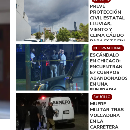
DISPOSICIÓN
PREVÉ
DE LA
PROTECCIÓN
FISCALÍA
CIVIL ESTATAL
LLUVIAS,
VIENTO Y
CLIMA CÁLIDO
PARA ESTE FIN
DE SEMANA
INTERNACIONAL
ESCÁNDALO
EN CHICAGO:
ENCUENTRAN
57 CUERPOS
ABANDONADOS
EN UNA
FUNERARIA
SAUCILLO
MUERE
MILITAR TRAS
VOLCADURA
EN LA
CARRETERA