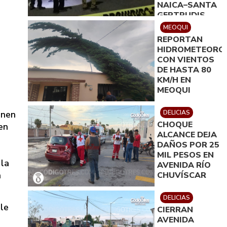
NAICA–SANTA
GERTRUDIS
MEOQUI
REPORTAN
HIDROMETEORO
CON VIENTOS
DE HASTA 80
KM/H EN
MEOQUI
enen
DELICIAS
CHOQUE
en
ALCANCE DEJA
DAÑOS POR 25
MIL PESOS EN
 la
AVENIDA RÍO
a
CHUVÍSCAR
DELICIAS
le
CIERRAN
AVENIDA