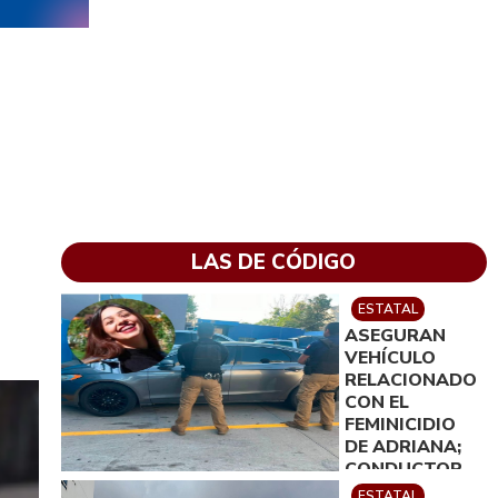
a
LAS DE CÓDIGO
ESTATAL
ASEGURAN
VEHÍCULO
RELACIONADO
CON EL
FEMINICIDIO
DE ADRIANA;
CONDUCTOR
FUE PUESTO A
ESTATAL