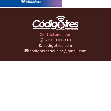
Contáctanos por:
639.110.6318
codigotres.com
codigotresdelicias@gmail.com