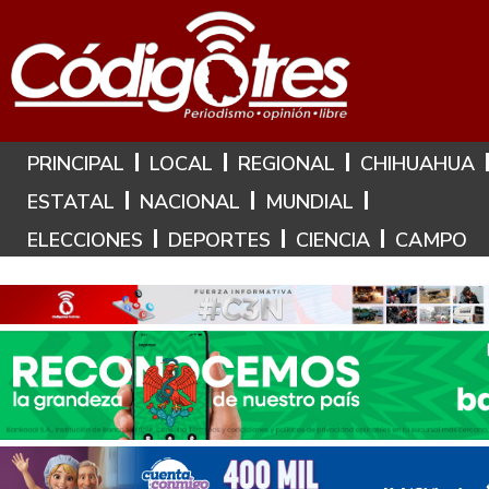
Hoy es: 7 de Agosto de 2026
PRINCIPAL
LOCAL
REGIONAL
CHIHUAHUA
ESTATAL
NACIONAL
MUNDIAL
ELECCIONES
DEPORTES
CIENCIA
CAMPO