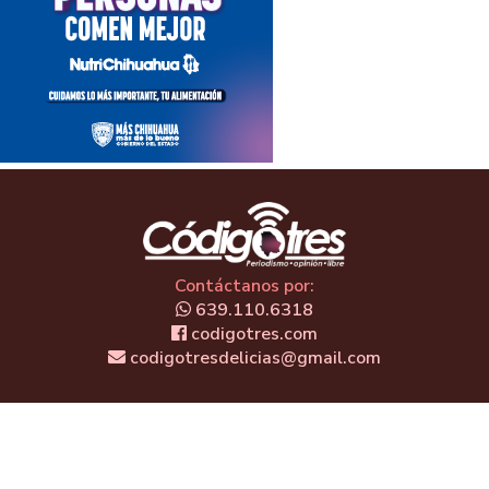
Contáctanos por:
639.110.6318
codigotres.com
codigotresdelicias@gmail.com