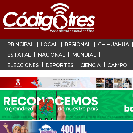
Hoy es: 8 de Agosto de 2026
PRINCIPAL
LOCAL
REGIONAL
CHIHUAHUA
ESTATAL
NACIONAL
MUNDIAL
ELECCIONES
DEPORTES
CIENCIA
CAMPO