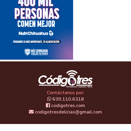
Contáctanos por:
639.110.6318
codigotres.com
codigotresdelicias@gmail.com