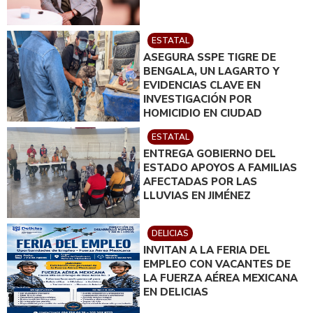
ESTATAL
ASEGURA SSPE TIGRE DE
BENGALA, UN LAGARTO Y
EVIDENCIAS CLAVE EN
INVESTIGACIÓN POR
HOMICIDIO EN CIUDAD
JUÁREZ; EN CATEO
ESTATAL
INSTRUIDO POR GILBERTO
ENTREGA GOBIERNO DEL
LOYA
ESTADO APOYOS A FAMILIAS
AFECTADAS POR LAS
LLUVIAS EN JIMÉNEZ
DELICIAS
INVITAN A LA FERIA DEL
EMPLEO CON VACANTES DE
LA FUERZA AÉREA MEXICANA
EN DELICIAS