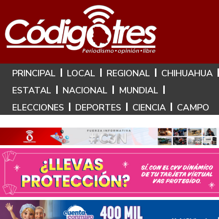
Hoy es: 7 de Agosto de 2026
PRINCIPAL
LOCAL
REGIONAL
CHIHUAHUA
ESTATAL
NACIONAL
MUNDIAL
ELECCIONES
DEPORTES
CIENCIA
CAMPO