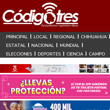
Hoy es: 7 de Agosto de 2026
PRINCIPAL
LOCAL
REGIONAL
CHIHUAHUA
ESTATAL
NACIONAL
MUNDIAL
ELECCIONES
DEPORTES
CIENCIA
CAMPO