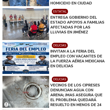
HOMICIDIO EN CIUDAD
JUÁREZ; EN CATEO
ESTATAL
INSTRUIDO POR GILBERTO
ENTREGA GOBIERNO DEL
LOYA
ESTADO APOYOS A FAMILIAS
AFECTADAS POR LAS
LLUVIAS EN JIMÉNEZ
DELICIAS
INVITAN A LA FERIA DEL
EMPLEO CON VACANTES DE
LA FUERZA AÉREA MEXICANA
EN DELICIAS
DELICIAS
VECINOS DE LOS CIPRESES
DENUNCIAN AGUA CON
ARENA; JMAS ASEGURA QUE
EL PROBLEMA QUEDARÁ
RESUELTO EN MENOS DE 24
HORAS