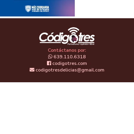
Contáctanos por:
639.110.6318
codigotres.com
codigotresdelicias@gmail.com