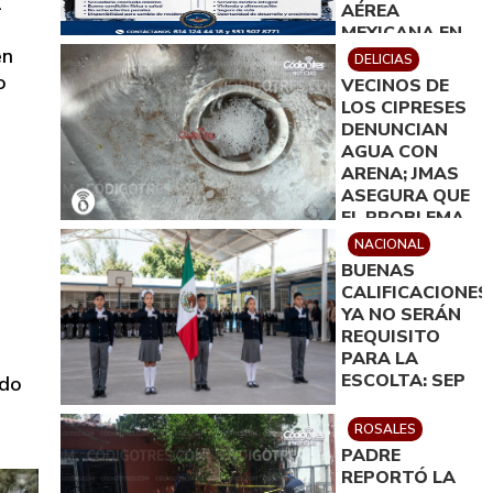
l
AÉREA
MEXICANA EN
en
DELICIAS
DELICIAS
o
VECINOS DE
LOS CIPRESES
DENUNCIAN
AGUA CON
ARENA; JMAS
ASEGURA QUE
EL PROBLEMA
QUEDARÁ
NACIONAL
RESUELTO EN
BUENAS
MENOS DE 24
CALIFICACIONES
HORAS
YA NO SERÁN
REQUISITO
PARA LA
ESCOLTA: SEP
ido
ROSALES
PADRE
REPORTÓ LA