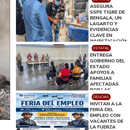
ASEGURA
SSPE TIGRE DE
BENGALA, UN
LAGARTO Y
EVIDENCIAS
CLAVE EN
INVESTIGACIÓN
POR
ESTATAL
HOMICIDIO EN
ENTREGA
CIUDAD
GOBIERNO DEL
JUÁREZ; EN
ESTADO
CATEO
APOYOS A
INSTRUIDO
FAMILIAS
POR GILBERTO
AFECTADAS
LOYA
POR LAS
LLUVIAS EN
DELICIAS
JIMÉNEZ
INVITAN A LA
FERIA DEL
EMPLEO CON
VACANTES DE
LA FUERZA