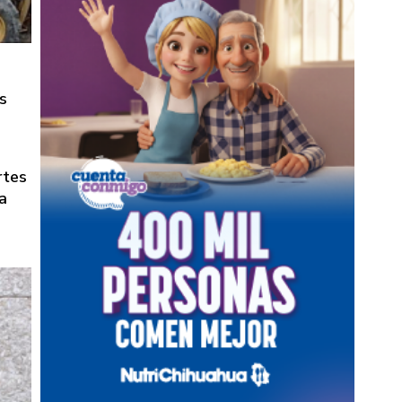
DE PAGO
s
rtes
a