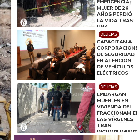
EMERGENCIA;
MUJER DE 26
AÑOS PERDIÓ
LA VIDA TRAS
UNA
PRESUNTA
DELICIAS
INTOXICACIÓN.
CAPACITAN A
CORPORACIONE
DE SEGURIDAD
EN ATENCIÓN
DE VEHÍCULOS
ELÉCTRICOS
DELICIAS
EMBARGAN
MUEBLES EN
VIVIENDA DEL
FRACCIONAMIE
LAS VÍRGENES
TRAS
INCUMPLIMIENT
DE ACUERDO