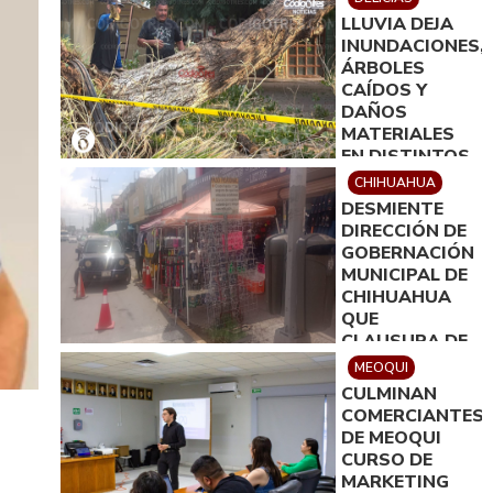
LLUVIA DEJA
INUNDACIONES,
ÁRBOLES
CAÍDOS Y
DAÑOS
MATERIALES
EN DISTINTOS
PUNTOS DE
CHIHUAHUA
DELICIAS
DESMIENTE
DIRECCIÓN DE
GOBERNACIÓN
MUNICIPAL DE
CHIHUAHUA
QUE
CLAUSURA DE
ESTABLECIMIEN
MEOQUI
RESPONDIERA
CULMINAN
A MOTIVOS
COMERCIANTES
POLÍTICOS
DE MEOQUI
CURSO DE
MARKETING