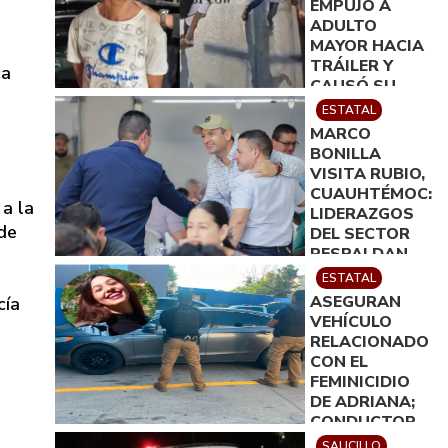
EMPUJÓ A
ADULTO
MAYOR HACIA
TRÁILER Y
ca
CAUSÓ SU
MUERTE EN
ESTATAL
MONTERREY
MARCO
BONILLA
VISITA RUBIO,
CUAUHTÉMOC:
a la
LIDERAZGOS
 de
DEL SECTOR
RESPALDAN
SU TRABAJO
ESTATAL
EN
ASEGURAN
cía
CHIHUAHUA
VEHÍCULO
RELACIONADO
CON EL
FEMINICIDIO
DE ADRIANA;
CONDUCTOR
FUE PUESTO A
SAUCILLO