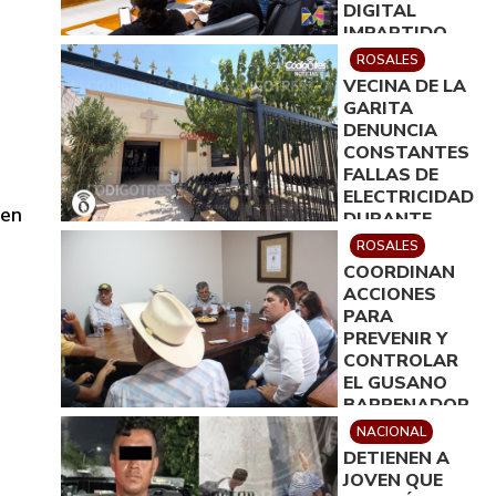
DIGITAL
IMPARTIDO
POR ICATECH
ROSALES
VECINA DE LA
GARITA
DENUNCIA
CONSTANTES
FALLAS DE
ELECTRICIDAD
 en
DURANTE
VELACIÓN
ROSALES
COORDINAN
ACCIONES
PARA
PREVENIR Y
CONTROLAR
EL GUSANO
BARRENADOR
EN ROSALES
NACIONAL
DETIENEN A
JOVEN QUE