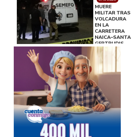
DISPOSICIÓN
MUERE
DE LA
MILITAR TRAS
FISCALÍA
VOLCADURA
EN LA
CARRETERA
NAICA–SANTA
GERTRUDIS