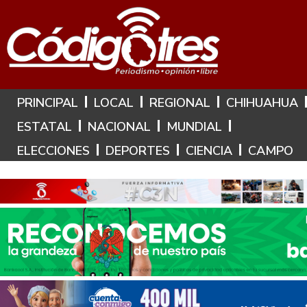
Hoy es: 8 de Agosto de 2026
PRINCIPAL
LOCAL
REGIONAL
CHIHUAHUA
ESTATAL
NACIONAL
MUNDIAL
ELECCIONES
DEPORTES
CIENCIA
CAMPO