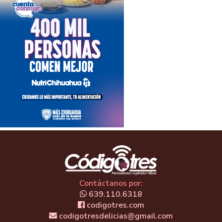
Contáctanos por:
639.110.6318
codigotres.com
codigotresdelicias@gmail.com