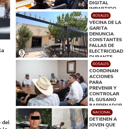
DIGITAL
IMPARTIDO
POR ICATECH
ROSALES
VECINA DE LA
GARITA
DENUNCIA
CONSTANTES
FALLAS DE
la
ELECTRICIDAD
DURANTE
VELACIÓN
ROSALES
COORDINAN
ACCIONES
PARA
PREVENIR Y
CONTROLAR
EL GUSANO
BARRENADOR
EN ROSALES
NACIONAL
DETIENEN A
 del
JOVEN QUE