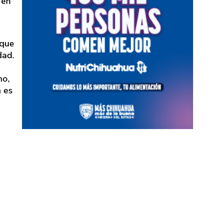
 en
 que
dad.
no,
n es