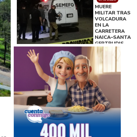
DISPOSICIÓN
MUERE
DE LA
MILITAR TRAS
FISCALÍA
VOLCADURA
EN LA
CARRETERA
NAICA–SANTA
GERTRUDIS