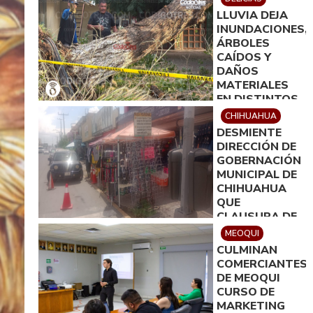
LLUVIA DEJA
INUNDACIONES,
ÁRBOLES
CAÍDOS Y
DAÑOS
MATERIALES
EN DISTINTOS
PUNTOS DE
CHIHUAHUA
DELICIAS
DESMIENTE
DIRECCIÓN DE
GOBERNACIÓN
MUNICIPAL DE
CHIHUAHUA
QUE
CLAUSURA DE
ESTABLECIMIEN
MEOQUI
RESPONDIERA
CULMINAN
A MOTIVOS
COMERCIANTES
POLÍTICOS
DE MEOQUI
CURSO DE
MARKETING