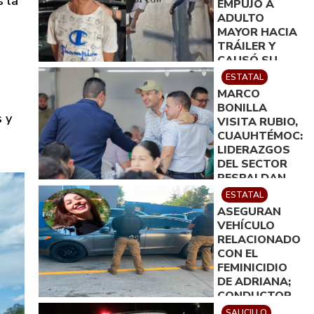
s la
EMPUJÓ A
ADULTO
MAYOR HACIA
TRÁILER Y
CAUSÓ SU
MUERTE EN
ESTATAL
MONTERREY
MARCO
BONILLA
s y
VISITA RUBIO,
CUAUHTÉMOC:
LIDERAZGOS
DEL SECTOR
RESPALDAN
SU TRABAJO
ESTATAL
EN
ASEGURAN
CHIHUAHUA
VEHÍCULO
RELACIONADO
CON EL
FEMINICIDIO
DE ADRIANA;
CONDUCTOR
FUE PUESTO A
SAUCILLO