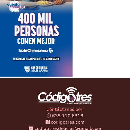
Contáctanos por:
639.110.6318
codigotres.com
codigotresdelicias@gmail.com