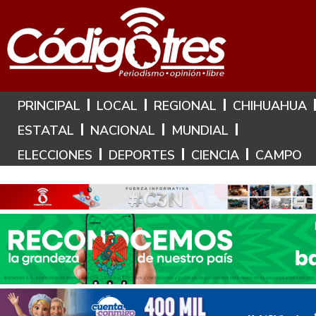
Hoy es: 9 de Agosto de 2026
PRINCIPAL
LOCAL
REGIONAL
CHIHUAHUA
ESTATAL
NACIONAL
MUNDIAL
ELECCIONES
DEPORTES
CIENCIA
CAMPO