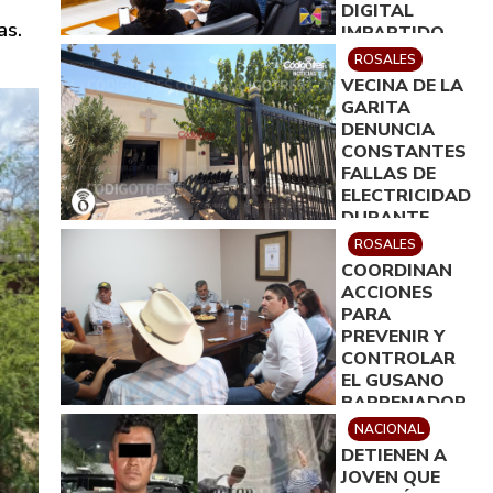
DIGITAL
as.
IMPARTIDO
POR ICATECH
ROSALES
VECINA DE LA
GARITA
DENUNCIA
CONSTANTES
FALLAS DE
ELECTRICIDAD
DURANTE
VELACIÓN
ROSALES
COORDINAN
ACCIONES
PARA
PREVENIR Y
CONTROLAR
EL GUSANO
BARRENADOR
EN ROSALES
NACIONAL
DETIENEN A
JOVEN QUE