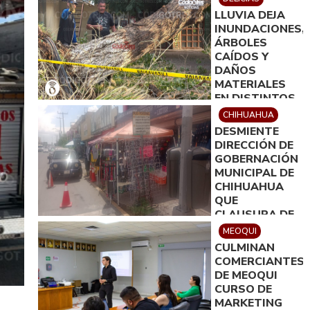
LLUVIA DEJA
INUNDACIONES,
ÁRBOLES
CAÍDOS Y
DAÑOS
MATERIALES
EN DISTINTOS
PUNTOS DE
CHIHUAHUA
DELICIAS
DESMIENTE
DIRECCIÓN DE
GOBERNACIÓN
MUNICIPAL DE
CHIHUAHUA
QUE
CLAUSURA DE
ESTABLECIMIEN
MEOQUI
RESPONDIERA
CULMINAN
A MOTIVOS
COMERCIANTES
POLÍTICOS
DE MEOQUI
CURSO DE
MARKETING