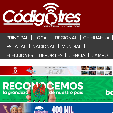
Hoy es: 8 de Agosto de 2026
PRINCIPAL
LOCAL
REGIONAL
CHIHUAHUA
ESTATAL
NACIONAL
MUNDIAL
ELECCIONES
DEPORTES
CIENCIA
CAMPO