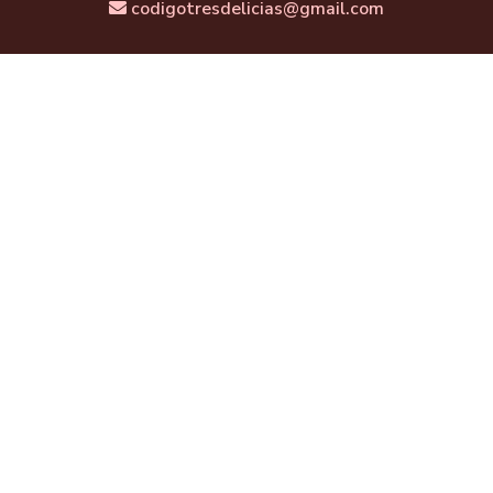
codigotresdelicias@gmail.com