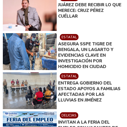
JUÁREZ DEBE RECIBIR LO QUE
MERECE: CRUZ PÉREZ
CUÉLLAR
ESTATAL
ASEGURA SSPE TIGRE DE
BENGALA, UN LAGARTO Y
EVIDENCIAS CLAVE EN
INVESTIGACIÓN POR
HOMICIDIO EN CIUDAD
JUÁREZ; EN CATEO
ESTATAL
INSTRUIDO POR GILBERTO
ENTREGA GOBIERNO DEL
LOYA
ESTADO APOYOS A FAMILIAS
AFECTADAS POR LAS
LLUVIAS EN JIMÉNEZ
DELICIAS
INVITAN A LA FERIA DEL