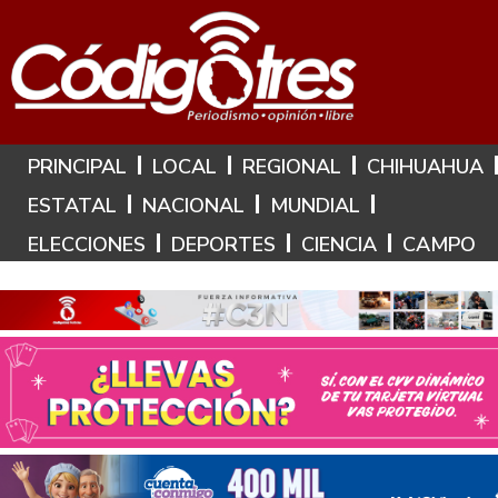
Hoy es: 7 de Agosto de 2026
PRINCIPAL
LOCAL
REGIONAL
CHIHUAHUA
ESTATAL
NACIONAL
MUNDIAL
ELECCIONES
DEPORTES
CIENCIA
CAMPO