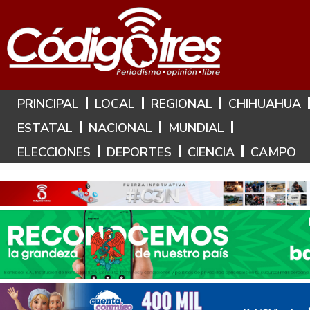
Hoy es: 9 de Agosto de 2026
PRINCIPAL
LOCAL
REGIONAL
CHIHUAHUA
ESTATAL
NACIONAL
MUNDIAL
ELECCIONES
DEPORTES
CIENCIA
CAMPO