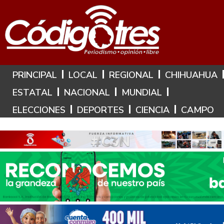
Hoy es: 9 de Agosto de 2026
PRINCIPAL
LOCAL
REGIONAL
CHIHUAHUA
ESTATAL
NACIONAL
MUNDIAL
ELECCIONES
DEPORTES
CIENCIA
CAMPO