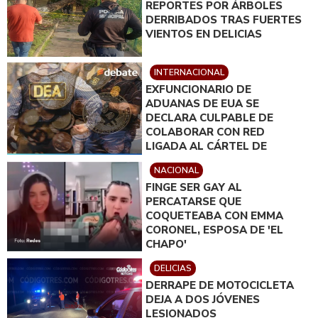
REPORTES POR ÁRBOLES
DERRIBADOS TRAS FUERTES
VIENTOS EN DELICIAS
INTERNACIONAL
EXFUNCIONARIO DE
ADUANAS DE EUA SE
DECLARA CULPABLE DE
COLABORAR CON RED
LIGADA AL CÁRTEL DE
SINALOA
NACIONAL
FINGE SER GAY AL
PERCATARSE QUE
COQUETEABA CON EMMA
CORONEL, ESPOSA DE 'EL
CHAPO'
DELICIAS
DERRAPE DE MOTOCICLETA
DEJA A DOS JÓVENES
LESIONADOS