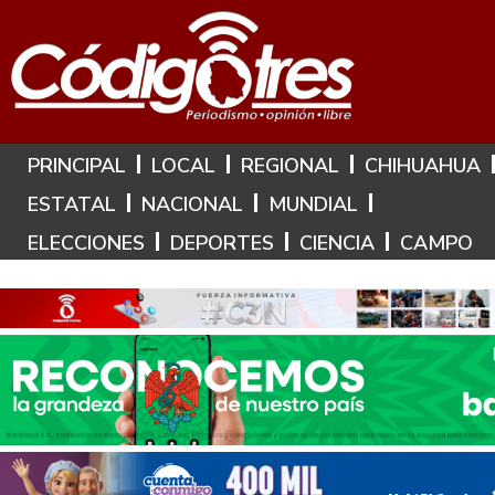
Hoy es: 9 de Agosto de 2026
PRINCIPAL
LOCAL
REGIONAL
CHIHUAHUA
ESTATAL
NACIONAL
MUNDIAL
ELECCIONES
DEPORTES
CIENCIA
CAMPO