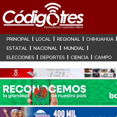
Hoy es: 9 de Agosto de 2026
PRINCIPAL
LOCAL
REGIONAL
CHIHUAHUA
ESTATAL
NACIONAL
MUNDIAL
ELECCIONES
DEPORTES
CIENCIA
CAMPO