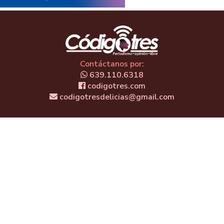
Contáctanos por:
639.110.6318
codigotres.com
codigotresdelicias@gmail.com