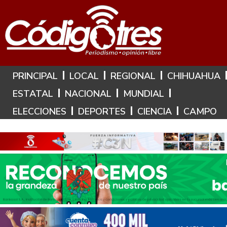
Hoy es: 8 de Agosto de 2026
PRINCIPAL
LOCAL
REGIONAL
CHIHUAHUA
ESTATAL
NACIONAL
MUNDIAL
ELECCIONES
DEPORTES
CIENCIA
CAMPO