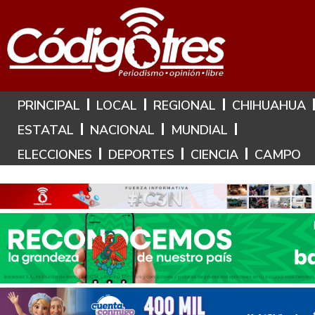
Hoy es: 10 de Agosto de 2026
PRINCIPAL
LOCAL
REGIONAL
CHIHUAHUA
ESTATAL
NACIONAL
MUNDIAL
ELECCIONES
DEPORTES
CIENCIA
CAMPO