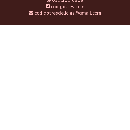
639.110.6318
codigotres.com
codigotresdelicias@gmail.com