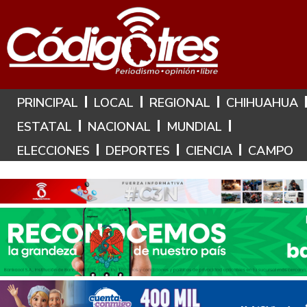
Hoy es: 9 de Agosto de 2026
PRINCIPAL
LOCAL
REGIONAL
CHIHUAHUA
ESTATAL
NACIONAL
MUNDIAL
ELECCIONES
DEPORTES
CIENCIA
CAMPO