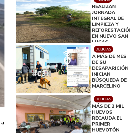
PARA MEOQUI
REALIZAN
JORNADA
INTEGRAL DE
LIMPIEZA Y
REFORESTACIÓN
EN NUEVO SAN
LUCAS
DELICIAS
A MÁS DE MES
DE SU
DESAPARICIÓN
INICIAN
BÚSQUEDA DE
MARCELINO
DELICIAS
MÁS DE 2 MIL
HUEVOS
RECAUDA EL
 a
PRIMER
HUEVOTÓN