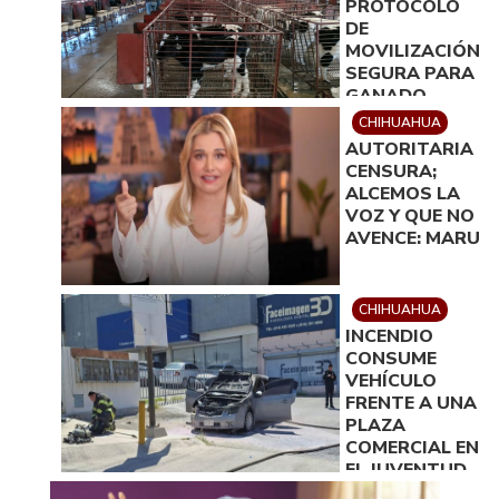
PROTOCOLO
DE
MOVILIZACIÓN
SEGURA PARA
GANADO
ENTRE ZONAS
CHIHUAHUA
AFECTADAS Y
AUTORITARIA
LIMPIAS
CENSURA;
ALCEMOS LA
VOZ Y QUE NO
AVENCE: MARU
CHIHUAHUA
INCENDIO
CONSUME
VEHÍCULO
FRENTE A UNA
PLAZA
COMERCIAL EN
EL JUVENTUD