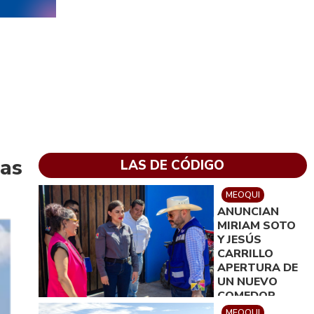
das
LAS DE CÓDIGO
MEOQUI
ANUNCIAN
MIRIAM SOTO
Y JESÚS
CARRILLO
APERTURA DE
UN NUEVO
COMEDOR
COMUNITARIO
MEOQUI