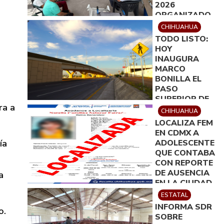
2026
ORGANIZADO
POR
CHIHUAHUA
ROTARACT
TODO LISTO:
DELICIAS
HOY
INAUGURA
MARCO
BONILLA EL
PASO
SUPERIOR DE
ra a
ALDAMA Y
CHIHUAHUA
FUERZA AÉREA
LOCALIZA FEM
EN CDMX A
ía
ADOLESCENTE
QUE CONTABA
CON REPORTE
DE AUSENCIA
a
EN LA CIUDAD
DE
ESTATAL
CHIHUAHUA
INFORMA SDR
o.
SOBRE