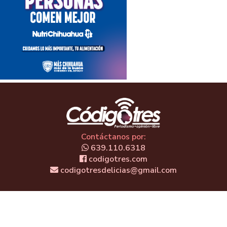
Contáctanos por:
639.110.6318
codigotres.com
codigotresdelicias@gmail.com