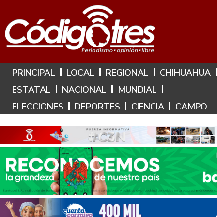
Hoy es: 8 de Agosto de 2026
PRINCIPAL
LOCAL
REGIONAL
CHIHUAHUA
ESTATAL
NACIONAL
MUNDIAL
ELECCIONES
DEPORTES
CIENCIA
CAMPO