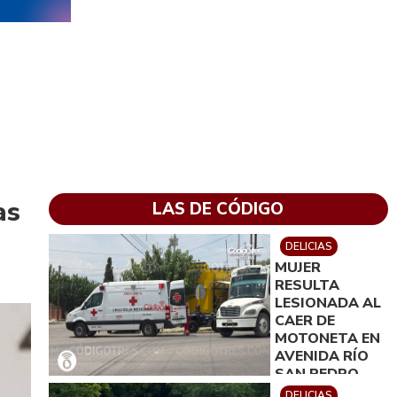
as
LAS DE CÓDIGO
DELICIAS
MUJER
RESULTA
LESIONADA AL
CAER DE
MOTONETA EN
AVENIDA RÍO
SAN PEDRO
SUR
DELICIAS