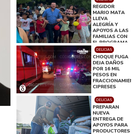
REGIDOR
MARIO MATA
LLEVA
ALEGRÍA Y
APOYOS A LAS
FAMILIAS CON
EL PROGRAMA
´REGIDOR EN
DELICIAS
TU COLONIA´
CHOQUE FUGA
DEJA DAÑOS
POR 16 MIL
PESOS EN
FRACCIONAMIE
CIPRESES
DELICIAS
PREPARAN
NUEVA
ENTREGA DE
APOYOS PARA
PRODUCTORES