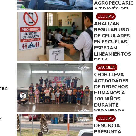
AGROPECUARIO
A TRAVÉS DEL
IDEA
DELICIAS
ANALIZAN
REGULAR USO
DE CELULARES
EN ESCUELAS;
ESPERAN
LINEAMIENTOS
DE LA
SECRETARÍA
SAUCILLO
DE EDUCACIÓN
CEDH LLEVA
ACTIVIDADES
DE DERECHOS
rez.
HUMANOS A
100 NIÑOS
DURANTE
VERANEADA
EN SAUCILLO
n
DELICIAS
DENUNCIA
PRESUNTA