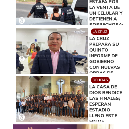
ESTAFA POR
LA VENTA DE
UN CELULAR Y
DETIENEN A
SOSPECHOSA;
SE GENERÓ
LA CRUZ
FUERTE
LA CRUZ
MOVILIZACIÓN
PREPARA SU
QUINTO
INFORME DE
GOBIERNO
CON NUEVAS
OBRAS DE
INFRAESTRUCT
DELICIAS
LA CASA DE
DIOS BENDICE
LAS FINALES;
ESPERAN
ESTADIO
LLENO ESTE
FIN DE
SEMANA