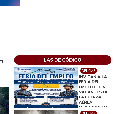
n
LAS DE CÓDIGO
DELICIAS
INVITAN A LA
FERIA DEL
EMPLEO CON
VACANTES DE
LA FUERZA
AÉREA
MEXICANA EN
DELICIAS
DELICIAS