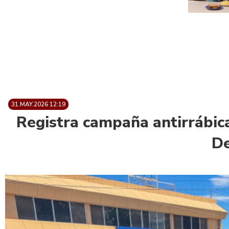
31.MAY.2026 12:19
Registra campaña antirrábic
De