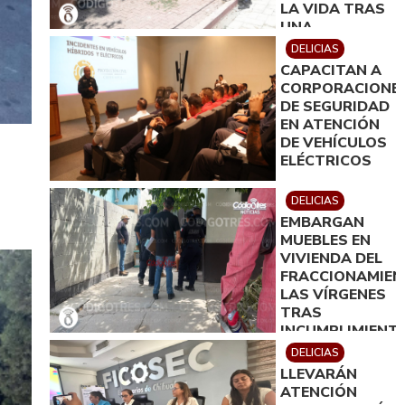
LA VIDA TRAS
UNA
PRESUNTA
DELICIAS
INTOXICACIÓN.
CAPACITAN A
CORPORACIONE
DE SEGURIDAD
EN ATENCIÓN
DE VEHÍCULOS
ELÉCTRICOS
DELICIAS
EMBARGAN
MUEBLES EN
VIVIENDA DEL
FRACCIONAMIE
LAS VÍRGENES
TRAS
INCUMPLIMIENT
DE ACUERDO
DELICIAS
DE PAGO
LLEVARÁN
ATENCIÓN