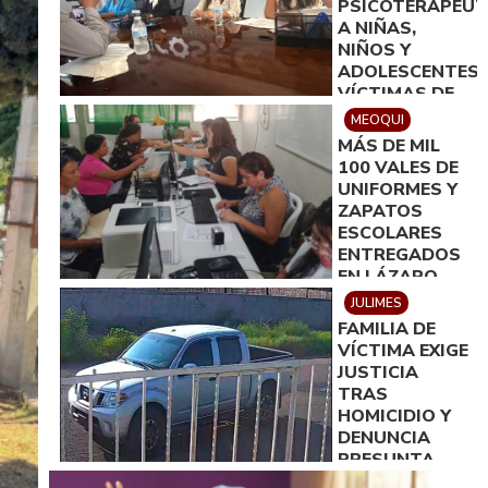
PSICOTERAPÉUT
A NIÑAS,
NIÑOS Y
ADOLESCENTES
VÍCTIMAS DE
DELITOS
MEOQUI
SEXUALES EN
MÁS DE MIL
DELICIAS
100 VALES DE
UNIFORMES Y
ZAPATOS
ESCOLARES
ENTREGADOS
EN LÁZARO
CÁRDENAS
JULIMES
FAMILIA DE
VÍCTIMA EXIGE
JUSTICIA
TRAS
HOMICIDIO Y
DENUNCIA
PRESUNTA
OMISIÓN DE