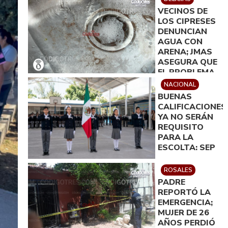
VECINOS DE
LOS CIPRESES
DENUNCIAN
AGUA CON
ARENA; JMAS
ASEGURA QUE
EL PROBLEMA
QUEDARÁ
NACIONAL
RESUELTO EN
BUENAS
MENOS DE 24
CALIFICACIONES
HORAS
YA NO SERÁN
REQUISITO
PARA LA
ESCOLTA: SEP
ROSALES
PADRE
REPORTÓ LA
EMERGENCIA;
MUJER DE 26
AÑOS PERDIÓ